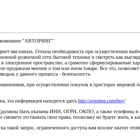
ды компании "АВТОРИНГ"
тернет-магазинах. Отпала необходимость при осуществлении выб
ционной розничной сети бытовой техники и смотреть как выгляд
 в электронное пространство, а грамотно сформулированные хар
ное продавцом мнение о том или ином товаре. Все это, позволяе
медаль у данного процесса - безопасность.
-мошенников, при осуществлении покупок в просторах мировой па
ина, эта информация находится здесь
http://avtoring.com/buy/
 (должны быть указаны ИНН, ОГРН, ОКПО, а также телефоны и а
не сможете отстаивать свои права, поскольку не будете знать, к 
 на такой запрос, ограниченного доступа вам вполне хватит чтоб