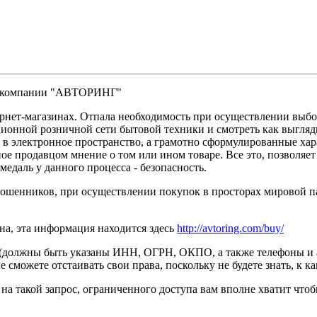
ды компании "АВТОРИНГ"
тернет-магазинах. Отпала необходимость при осуществлении выб
ционной розничной сети бытовой техники и смотреть как выгляд
 в электронное пространство, а грамотно сформулированные хар
ное продавцом мнение о том или ином товаре. Все это, позволяе
медаль у данного процесса - безопасность.
-мошенников, при осуществлении покупок в просторах мировой па
ина, эта информация находится здесь
http://avtoring.com/buy/
 (должны быть указаны ИНН, ОГРН, ОКПО, а также телефоны и а
не сможете отстаивать свои права, поскольку не будете знать, к 
 на такой запрос, ограниченного доступа вам вполне хватит чтоб