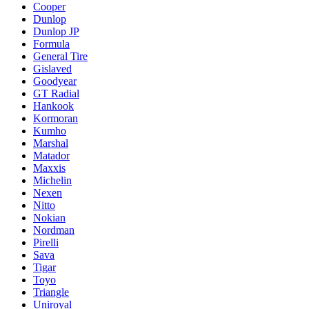
Cooper
Dunlop
Dunlop JP
Formula
General Tire
Gislaved
Goodyear
GT Radial
Hankook
Kormoran
Kumho
Marshal
Matador
Maxxis
Michelin
Nexen
Nitto
Nokian
Nordman
Pirelli
Sava
Tigar
Toyo
Triangle
Uniroyal