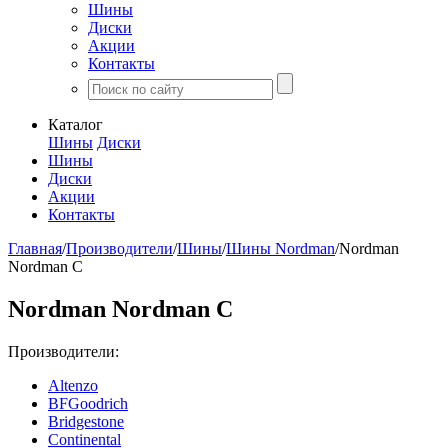
Шины
Диски
Акции
Контакты
Каталог
Шины
Диски
Шины
Диски
Акции
Контакты
Главная
/
Производители
/
Шины
/
Шины Nordman
/
Nordman
Nordman C
Nordman Nordman C
Производители:
Altenzo
BFGoodrich
Bridgestone
Continental