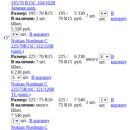
195/70 R15C 104/102R
Зимняя шип.
Размер:
195 / 70 R15
195 /
5 330
В
7 шт.
В наличии:
2 шт.
70 R15
руб.
корзину
шт.
Шип.
5 330
руб.
шт.
В корзину
15"
Nokian Nordman C
225/70R15C 112/110R
(шип.)
Размер:
225 / 70 R15
225 /
6 230
В
много
В наличии:
7 шт.
70 R15
руб.
корзину
шт.
Шип.
6 230
руб.
шт.
В корзину
Nokian Nordman C
225/75R16C 121/120R
TL (шип.)
Размер:
225 / 75 R16
225 /
7 540
В
1 шт.
В наличии:
много
75 R16
руб.
корзину
шт.
Шип.
7 540
руб.
шт.
В корзину
Nokian Nordman C