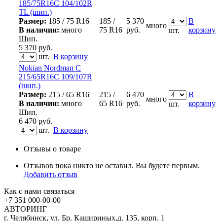
185/75R16C 104/102R
TL (шип.)
Размер:
185 / 75 R16
185 /
5 370
В
много
В наличии:
много
75 R16
руб.
корзину
шт.
Шип.
5 370
руб.
шт.
В корзину
Nokian Nordman C
215/65R16C 109/107R
(шип.)
Размер:
215 / 65 R16
215 /
6 470
В
много
В наличии:
много
65 R16
руб.
корзину
шт.
Шип.
6 470
руб.
шт.
В корзину
Отзывы о товаре
Отзывов пока никто не оставил. Вы будете первым.
Добавить отзыв
Как с нами связаться
+7 351
000-00-00
АВТОРИНГ
г. Челябинск, ул. Бр. Кашириных,д. 135, корп. 1