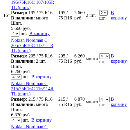
195/75R16C 107/105R
TL (шип.)
Размер:
195 / 75 R16
195 /
5 660
В
16"
2 шт.
В наличии:
много
75 R16
руб.
корзину
шт.
Шип.
5 660
руб.
шт.
В корзину
Nokian Nordman C
205/75R16C 113/111R
TL (шип.)
Размер:
205 / 75 R16
205 /
6 260
В
много
В наличии:
2 шт.
75 R16
руб.
корзину
шт.
Шип.
6 260
руб.
шт.
В корзину
Nokian Nordman C
215/75R16C 116/114R
TL (шип.)
Размер:
215 / 75 R16
215 /
6 870
В
много
В наличии:
много
75 R16
руб.
корзину
шт.
Шип.
6 870
руб.
шт.
В корзину
Nokian Nordman C