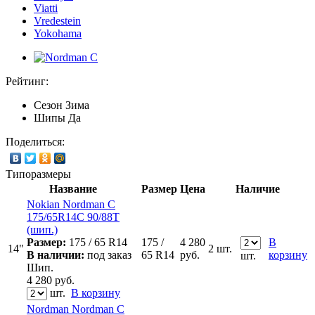
Viatti
Vredestein
Yokohama
Рейтинг:
Сезон
Зима
Шипы
Да
Поделиться:
Типоразмеры
Название
Размер
Цена
Наличие
Nokian Nordman C
175/65R14C 90/88T
(шип.)
Размер:
175 / 65 R14
175 /
4 280
В
14"
2 шт.
В наличии:
под заказ
65 R14
руб.
корзину
шт.
Шип.
4 280
руб.
шт.
В корзину
Nordman Nordman C