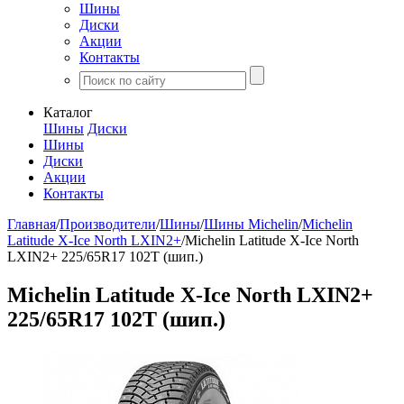
Шины
Диски
Акции
Контакты
Каталог
Шины
Диски
Шины
Диски
Акции
Контакты
Главная
/
Производители
/
Шины
/
Шины Michelin
/
Michelin
Latitude X-Ice North LXIN2+
/
Michelin Latitude X-Ice North
LXIN2+ 225/65R17 102T (шип.)
Michelin Latitude X-Ice North LXIN2+
225/65R17 102T (шип.)