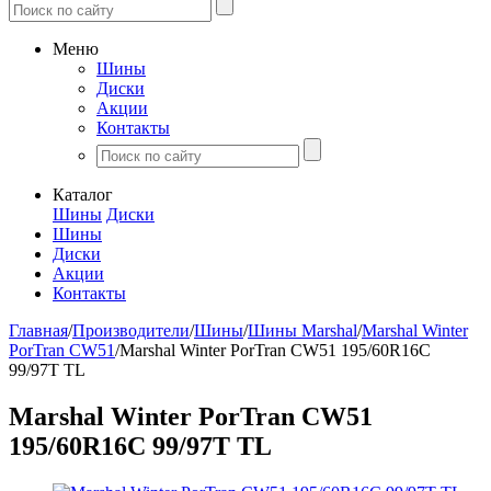
Меню
Шины
Диски
Акции
Контакты
Каталог
Шины
Диски
Шины
Диски
Акции
Контакты
Главная
/
Производители
/
Шины
/
Шины Marshal
/
Marshal Winter
PorTran CW51
/
Marshal Winter PorTran CW51 195/60R16C
99/97T TL
Marshal Winter PorTran CW51
195/60R16C 99/97T TL