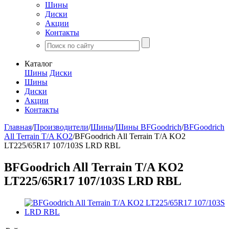
Шины
Диски
Акции
Контакты
Каталог
Шины
Диски
Шины
Диски
Акции
Контакты
Главная
/
Производители
/
Шины
/
Шины BFGoodrich
/
BFGoodrich
All Terrain T/A KO2
/
BFGoodrich All Terrain T/A KO2
LT225/65R17 107/103S LRD RBL
BFGoodrich All Terrain T/A KO2
LT225/65R17 107/103S LRD RBL