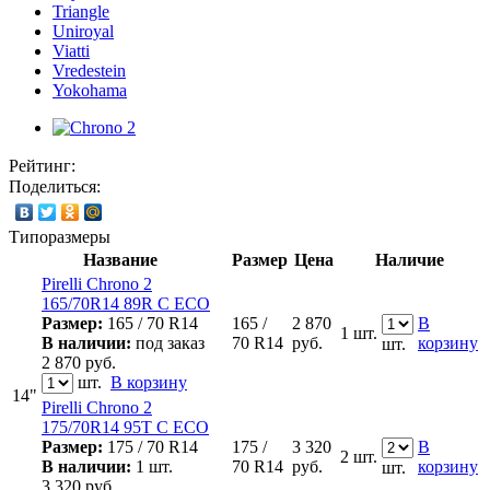
Triangle
Uniroyal
Viatti
Vredestein
Yokohama
Рейтинг:
Поделиться:
Типоразмеры
Название
Размер
Цена
Наличие
Pirelli Chrono 2
165/70R14 89R C ECO
Размер:
165 / 70 R14
165 /
2 870
В
1 шт.
В наличии:
под заказ
70 R14
руб.
корзину
шт.
2 870
руб.
шт.
В корзину
14"
Pirelli Chrono 2
175/70R14 95T C ECO
Размер:
175 / 70 R14
175 /
3 320
В
2 шт.
В наличии:
1 шт.
70 R14
руб.
корзину
шт.
3 320
руб.