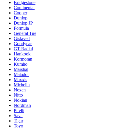
Bridgestone
Continental
Cooper
Dunlop
Dunlop JP
Formula
General Tire
Gislaved
Goodyear
GT Radial
Hankook
Kormoran
Kumho
Marshal
Matador
Maxxis
Michelin
Nexen
Nitto
Nokian
Nordman
Pirelli
Sava
Tigar
Toyo