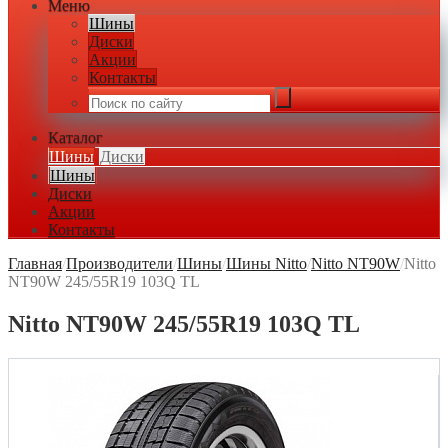
Меню
Шины
Диски
Акции
Контакты
Каталог
Шины
Диски
Шины
Диски
Акции
Контакты
Главная
/
Производители
/
Шины
/
Шины Nitto
/
Nitto NT90W
/
Nitto
NT90W 245/55R19 103Q TL
Nitto NT90W 245/55R19 103Q TL