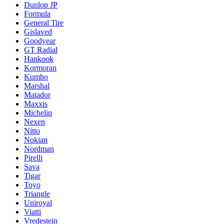
Dunlop JP
Formula
General Tire
Gislaved
Goodyear
GT Radial
Hankook
Kormoran
Kumho
Marshal
Matador
Maxxis
Michelin
Nexen
Nitto
Nokian
Nordman
Pirelli
Sava
Tigar
Toyo
Triangle
Uniroyal
Viatti
Vredestein