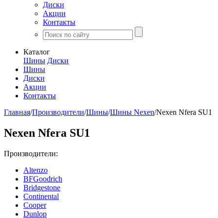
Диски
Акции
Контакты
Каталог
Шины
Диски
Шины
Диски
Акции
Контакты
Главная
/
Производители
/
Шины
/
Шины Nexen
/
Nexen Nfera SU1
Nexen Nfera SU1
Производители:
Altenzo
BFGoodrich
Bridgestone
Continental
Cooper
Dunlop