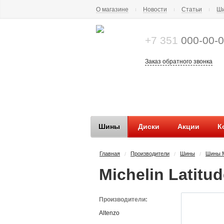
О магазине
Новости
Статьи
Ши
+7 351
000-00-
Заказ обратного звонка
Шины
Диски
Акции
К
Главная
Производители
Шины
Шины M
/
/
/
Michelin Latitud
Производители:
Altenzo