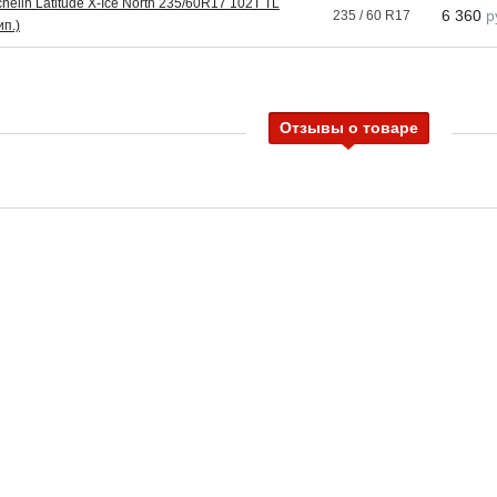
chelin Latitude X-Ice North 235/60R17 102T TL
6 360
р
235 / 60 R17
ип.)
Отзывы о товаре