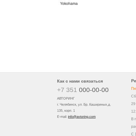
Yokohama
Р
Как с нами связаться
+7 351
000-00-00
Пн
Сб
АВТОРИНГ
29
г. Челябинск, ул. Бр. Кашириных,д.
135, корп. 1
12
E-mail:
info@avtoring.com
В 
ра
С 