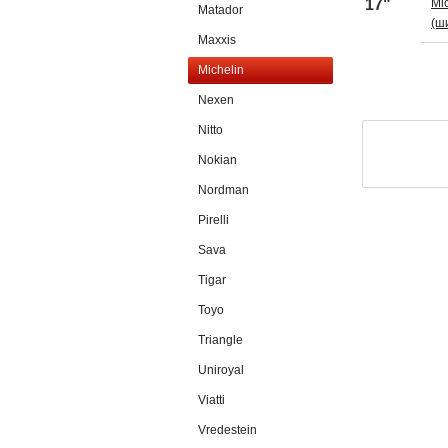
17"
Mi
Matador
(ш
Maxxis
Michelin
Nexen
Nitto
Nokian
Nordman
Pirelli
Sava
Tigar
Toyo
Triangle
Uniroyal
Viatti
Vredestein