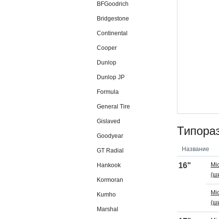
BFGoodrich
Bridgestone
Continental
Cooper
Dunlop
Dunlop JP
Formula
General Tire
Gislaved
Типора
Goodyear
Название
GT Radial
16"
Mi
Hankook
(ш
Kormoran
Mi
Kumho
(ш
Marshal