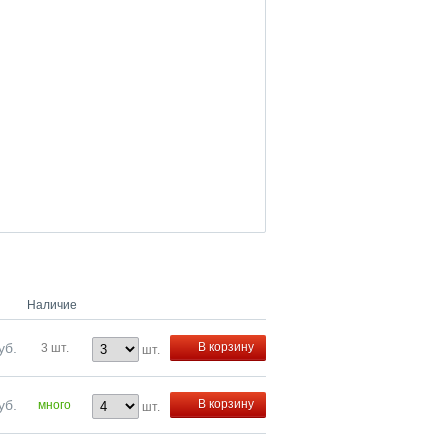
Наличие
уб.
В корзину
3 шт.
шт.
уб.
В корзину
много
шт.