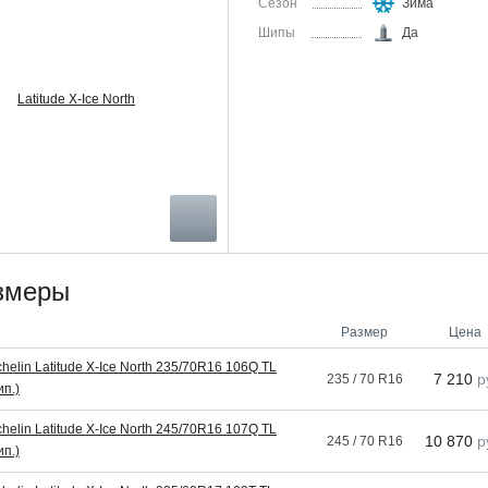
Сезон
Зима
Шипы
Да
змеры
Размер
Цена
chelin Latitude X-Ice North 235/70R16 106Q TL
7 210
р
235 / 70 R16
ип.)
chelin Latitude X-Ice North 245/70R16 107Q TL
10 870
р
245 / 70 R16
ип.)