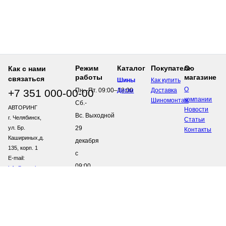
Режим
Каталог
Покупателю
О
Как с нами
работы
магазине
связаться
Шины
Как купить
О
Пн.–Пт.
09:00–18:00
Диски
Доставка
+7 351
000-00-00
компании
Шиномонтаж
Сб.-
АВТОРИНГ
Новости
Вс. Выходной
г. Челябинск,
Статьи
ул. Бр.
29
Контакты
Кашириных,д.
декабря
135, корп. 1
с
E-mail:
09:00
info@avtoring.com
–
12:00
В
праздничные