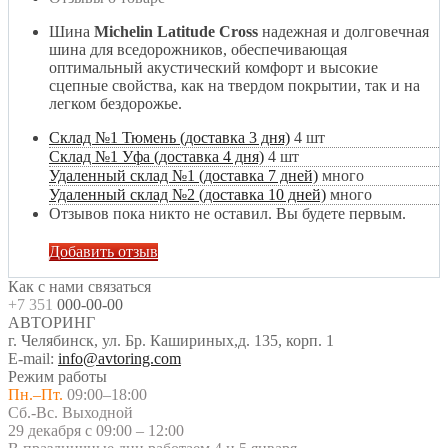
Шина
Michelin Latitude Cross
надежная и долговечная
шина для вседорожников, обеспечивающая
оптимальный акустический комфорт и высокие
сцепные свойства, как на твердом покрытии, так и на
легком бездорожье.
Склад №1 Тюмень (доставка 3 дня)
4 шт
Склад №1 Уфа (доставка 4 дня)
4 шт
Удаленный склад №1 (доставка 7 дней)
много
Удаленный склад №2 (доставка 10 дней)
много
Отзывов пока никто не оставил. Вы будете первым.
Добавить отзыв
Как с нами связаться
+7 351
000-00-00
АВТОРИНГ
г. Челябинск, ул. Бр. Кашириных,д. 135, корп. 1
E-mail:
info@avtoring.com
Режим работы
Пн.–Пт.
09:00–18:00
Сб.-Вс. Выходной
29 декабря с 09:00 – 12:00