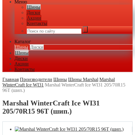
Меню
Шины
Диски
Акции
Контакты
Каталог
Шины
Диски
Шины
Диски
Акции
Контакты
Главная
/
Производители
/
Шины
/
Шины Marshal
/
Marshal
WinterCraft Ice WI31
/
Marshal WinterCraft Ice WI31 205/70R15
96T (шип.)
Marshal WinterCraft Ice WI31
205/70R15 96T (шип.)