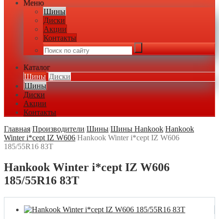
Меню
Шины
Диски
Акции
Контакты
Каталог
Шины
Диски
Шины
Диски
Акции
Контакты
Главная
/
Производители
/
Шины
/
Шины Hankook
/
Hankook
Winter i*cept IZ W606
/
Hankook Winter i*cept IZ W606
185/55R16 83T
Hankook Winter i*cept IZ W606
185/55R16 83T