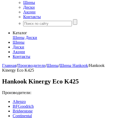
Шины
Диски
Акции
Контакты
Каталог
Шины
Диски
Шины
Диски
Акции
Контакты
Главная
/
Производители
/
Шины
/
Шины Hankook
/
Hankook
Kinergy Eco K425
Hankook Kinergy Eco K425
Производители:
Altenzo
BFGoodrich
Bridgestone
Continental