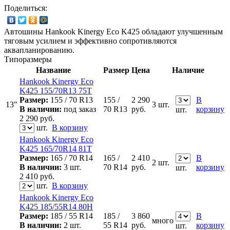
Поделиться:
Автошины Hankook Kinergy Eco K425 обладают улучшенным
тяговым усилием и эффективно сопротивляются
аквапланированию.
Типоразмеры
Название
Размер
Цена
Наличие
Hankook Kinergy Eco
K425 155/70R13 75T
Размер:
155 / 70 R13
155 /
2 290
В
13"
3 шт.
В наличии:
под заказ
70 R13
руб.
корзину
шт.
2 290
руб.
шт.
В корзину
Hankook Kinergy Eco
K425 165/70R14 81T
Размер:
165 / 70 R14
165 /
2 410
В
2 шт.
В наличии:
3 шт.
70 R14
руб.
корзину
шт.
2 410
руб.
шт.
В корзину
Hankook Kinergy Eco
K425 185/55R14 80H
Размер:
185 / 55 R14
185 /
3 860
В
много
В наличии:
2 шт.
55 R14
руб.
корзину
шт.