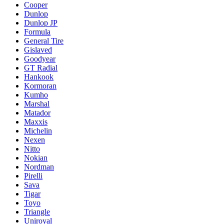
Cooper
Dunlop
Dunlop JP
Formula
General Tire
Gislaved
Goodyear
GT Radial
Hankook
Kormoran
Kumho
Marshal
Matador
Maxxis
Michelin
Nexen
Nitto
Nokian
Nordman
Pirelli
Sava
Tigar
Toyo
Triangle
Uniroyal