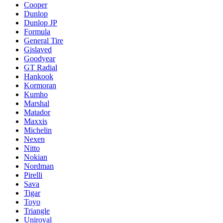
Cooper
Dunlop
Dunlop JP
Formula
General Tire
Gislaved
Goodyear
GT Radial
Hankook
Kormoran
Kumho
Marshal
Matador
Maxxis
Michelin
Nexen
Nitto
Nokian
Nordman
Pirelli
Sava
Tigar
Toyo
Triangle
Uniroyal