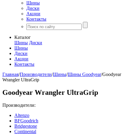
Шины
Диски
Акции
Контакты
Каталог
Шины
Диски
Шины
Диски
Акции
Контакты
Главная
/
Производители
/
Шины
/
Шины Goodyear
/
Goodyear
Wrangler UltraGrip
Goodyear Wrangler UltraGrip
Производители:
Altenzo
BFGoodrich
Bridgestone
Continental