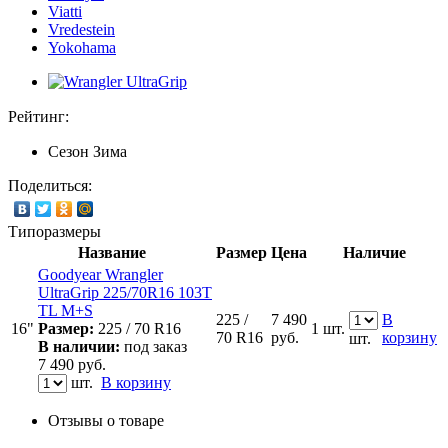
Viatti
Vredestein
Yokohama
Рейтинг:
Сезон
Зима
Поделиться:
Типоразмеры
Название
Размер
Цена
Наличие
Goodyear Wrangler
UltraGrip 225/70R16 103T
TL M+S
225 /
7 490
В
16"
Размер:
225 / 70 R16
1 шт.
70 R16
руб.
корзину
шт.
В наличии:
под заказ
7 490
руб.
шт.
В корзину
Отзывы о товаре