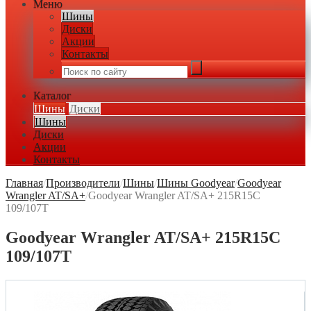
Меню
Шины
Диски
Акции
Контакты
Каталог
Шины
Диски
Шины
Диски
Акции
Контакты
Главная
/
Производители
/
Шины
/
Шины Goodyear
/
Goodyear
Wrangler AT/SA+
/
Goodyear Wrangler AT/SA+ 215R15C
109/107T
Goodyear Wrangler AT/SA+ 215R15C
109/107T