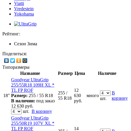
Viatti
Vredestein
Yokohama
Рейтинг:
Сезон
Зима
Поделиться:
Типоразмеры
Название
Размер
Цена
Наличие
Goodyear UltraGrip
255/55R18 109H XL *
TL FP ROF
12
255 /
В
18"
Размер:
255 / 55 R18
630
много
55 R18
корзину
шт.
В наличии:
под заказ
руб.
12 630
руб.
шт.
В корзину
Goodyear UltraGrip
255/50R19 107V XL *
TL FP ROF
14