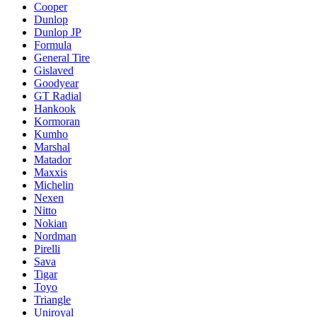
Cooper
Dunlop
Dunlop JP
Formula
General Tire
Gislaved
Goodyear
GT Radial
Hankook
Kormoran
Kumho
Marshal
Matador
Maxxis
Michelin
Nexen
Nitto
Nokian
Nordman
Pirelli
Sava
Tigar
Toyo
Triangle
Uniroyal