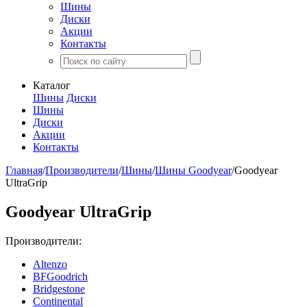
Шины
Диски
Акции
Контакты
Каталог
Шины
Диски
Шины
Диски
Акции
Контакты
Главная
/
Производители
/
Шины
/
Шины Goodyear
/
Goodyear
UltraGrip
Goodyear UltraGrip
Производители:
Altenzo
BFGoodrich
Bridgestone
Continental