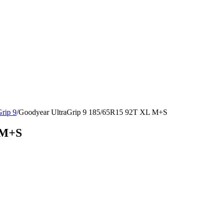
rip 9
/
Goodyear UltraGrip 9 185/65R15 92T XL M+S
 M+S