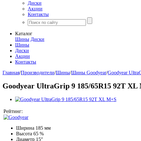
Диски
Акции
Контакты
Каталог
Шины
Диски
Шины
Диски
Акции
Контакты
Главная
/
Производители
/
Шины
/
Шины Goodyear
/
Goodyear UltraG
Goodyear UltraGrip 9 185/65R15 92T XL
Рейтинг:
Ширина
185 мм
Высота
65 %
Диаметр
15″