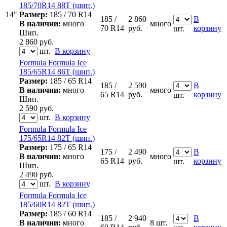
185/70R14 88T (шип.)
14"
Размер:
185 / 70 R14
185 /
2 860
В
В наличии:
много
много
70 R14
руб.
корзину
шт.
Шип.
2 860
руб.
шт.
В корзину
Formula Formula Ice
185/65R14 86T (шип.)
Размер:
185 / 65 R14
185 /
2 590
В
В наличии:
много
много
65 R14
руб.
корзину
шт.
Шип.
2 590
руб.
шт.
В корзину
Formula Formula Ice
175/65R14 82T (шип.)
Размер:
175 / 65 R14
175 /
2 490
В
В наличии:
много
много
65 R14
руб.
корзину
шт.
Шип.
2 490
руб.
шт.
В корзину
Formula Formula Ice
185/60R14 82T (шип.)
Размер:
185 / 60 R14
185 /
2 940
В
В наличии:
много
8 шт.