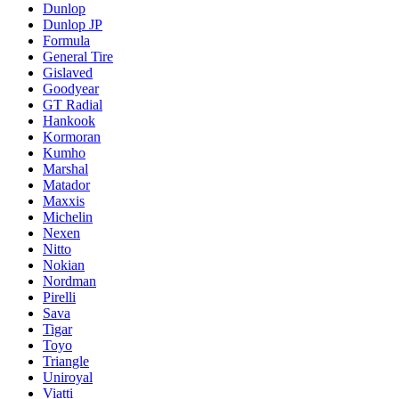
Dunlop
Dunlop JP
Formula
General Tire
Gislaved
Goodyear
GT Radial
Hankook
Kormoran
Kumho
Marshal
Matador
Maxxis
Michelin
Nexen
Nitto
Nokian
Nordman
Pirelli
Sava
Tigar
Toyo
Triangle
Uniroyal
Viatti