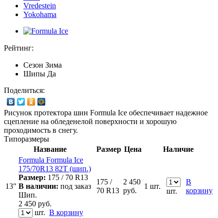
Vredestein
Yokohama
Рейтинг:
Сезон
Зима
Шипы
Да
Поделиться:
Рисунок протектора шин Formula Ice обеспечивает надежное
сцепление на обледенелой поверхности и хорошую
проходимость в снегу.
Типоразмеры
Название
Размер
Цена
Наличие
Formula Formula Ice
175/70R13 82T (шип.)
Размер:
175 / 70 R13
175 /
2 450
В
13"
В наличии:
под заказ
1 шт.
70 R13
руб.
корзину
шт.
Шип.
2 450
руб.
шт.
В корзину