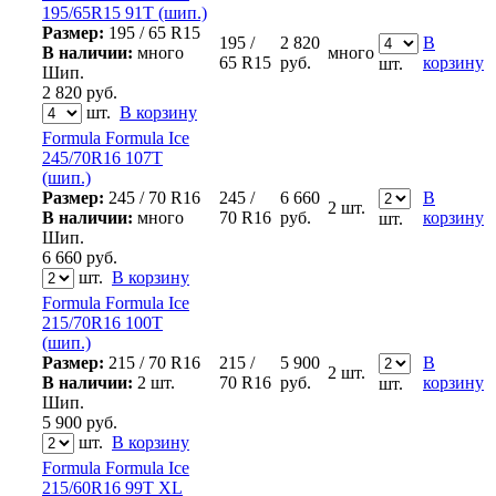
195/65R15 91T (шип.)
Размер:
195 / 65 R15
195 /
2 820
В
В наличии:
много
много
65 R15
руб.
корзину
шт.
Шип.
2 820
руб.
шт.
В корзину
Formula Formula Ice
245/70R16 107T
(шип.)
Размер:
245 / 70 R16
245 /
6 660
В
2 шт.
В наличии:
много
70 R16
руб.
корзину
шт.
Шип.
6 660
руб.
шт.
В корзину
Formula Formula Ice
215/70R16 100T
(шип.)
Размер:
215 / 70 R16
215 /
5 900
В
2 шт.
В наличии:
2 шт.
70 R16
руб.
корзину
шт.
Шип.
5 900
руб.
шт.
В корзину
Formula Formula Ice
215/60R16 99T XL