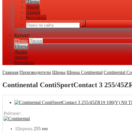
Шины
Диски
Акции
Контакты
Каталог
Шины
Диски
Шины
Диски
Акции
Контакты
Главная
/
Производители
/
Шины
/
Шины Continental
/
Continental Co
Continental ContiSportContact 3 255/45Z
Рейтинг:
Ширина
255 мм