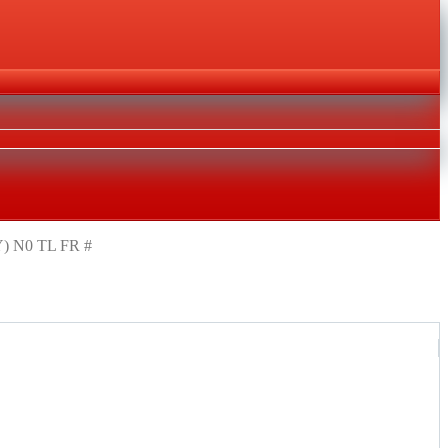
Y) N0 TL FR #