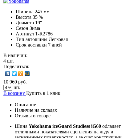
Ширина
245 мм
Высота
35 %
Диаметр
19″
Сезон
Зима
Артикул
T-R2786
Тип автошины
Легковая
Срок доставки
7 дней
В наличии:
4 шт.
Поделиться:
10 960 руб.
шт.
В корзину
Купить в 1 клик
Описание
Наличие на складах
Отзывы о товаре
Шина
Yokohama iceGuard Studless iG60
обладает
отличными показателями сцепления на льду и
заснеженных поверхностях, а за счет конструкции