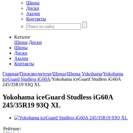
Шины
Диски
Акции
Контакты
Каталог
Шины
Диски
Шины
Диски
Акции
Контакты
Главная
/
Производители
/
Шины
/
Шины Yokohama
/
Yokohama
iceGuard Studless iG60A
/
Yokohama iceGuard Studless iG60A
245/35R19 93Q XL
Yokohama iceGuard Studless iG60A
245/35R19 93Q XL
Рейтинг: