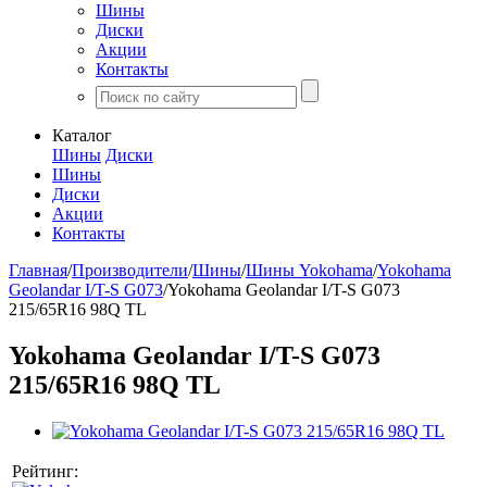
Шины
Диски
Акции
Контакты
Каталог
Шины
Диски
Шины
Диски
Акции
Контакты
Главная
/
Производители
/
Шины
/
Шины Yokohama
/
Yokohama
Geolandar I/T-S G073
/
Yokohama Geolandar I/T-S G073
215/65R16 98Q TL
Yokohama Geolandar I/T-S G073
215/65R16 98Q TL
Рейтинг: