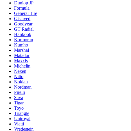
Dunlop JP
Formula
General Tire
Gislaved
Goodyear
GT Radial
Hankook
Kormoran
Kumho
Marshal
Matador
Maxxis
Michelin
Nexen
Nitto
Nokian
Nordman
Pirelli
Sava
Tigar
Toyo
Triangle
Uniroyal
Viatti
Vredestein