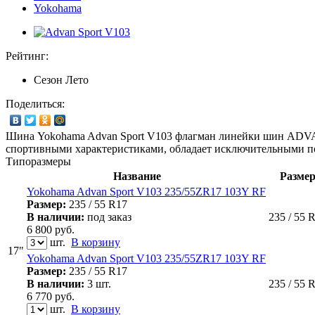
Yokohama
Рейтинг:
Сезон
Лето
Поделиться:
Шина Yokohama Advan Sport V103 флагман линейки шин ADVAN
спортивными характеристиками, обладает исключительными п
Типоразмеры
Название
Разме
Yokohama Advan Sport V103 235/55ZR17 103Y RF
Размер:
235 / 55 R17
В наличии:
под заказ
235 / 55 
6 800
руб.
шт.
В корзину
17"
Yokohama Advan Sport V103 235/55ZR17 103Y RF
Размер:
235 / 55 R17
В наличии:
3 шт.
235 / 55 
6 770
руб.
шт.
В корзину