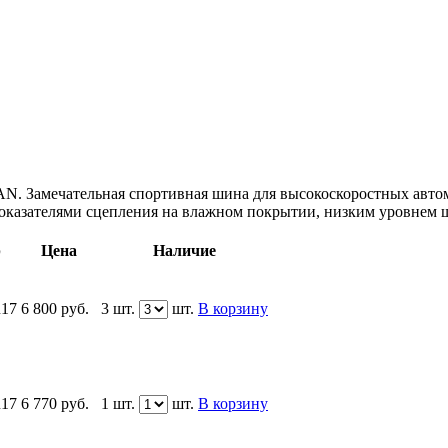
. Замечательная спортивная шина для высокоскоростных автом
оказателями сцепления на влажном покрытии, низким уровнем 
р
Цена
Наличие
R17
6 800
руб.
3 шт.
шт.
В корзину
R17
6 770
руб.
1 шт.
шт.
В корзину