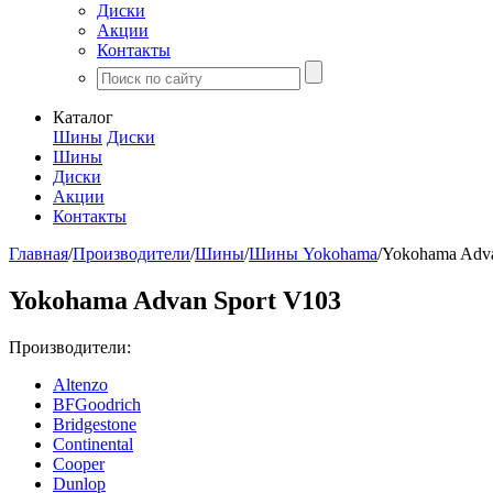
Диски
Акции
Контакты
Каталог
Шины
Диски
Шины
Диски
Акции
Контакты
Главная
/
Производители
/
Шины
/
Шины Yokohama
/
Yokohama Adva
Yokohama Advan Sport V103
Производители:
Altenzo
BFGoodrich
Bridgestone
Continental
Cooper
Dunlop