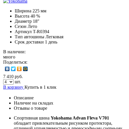
Ширина
225 мм
Высота
40 %
Диаметр
18″
Сезон
Лето
Артикул
T-R0394
Тип автошины
Легковая
Срок доставки
1 день
В наличии:
много
Поделиться:
7 410 руб.
шт.
В корзину
Купить в 1 клик
Описание
Наличие на складах
Отзывы о товаре
Спортивная шина
Yokohama Advan Fleva V701
обладает привлекательным рисунком протектора,
отличной управляемостью и
превосходными сцепными