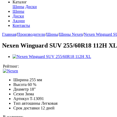
Каталог
Шины
Диски
Шины
Диски
Акции
Контакты
Главная
/
Производители
/
Шины
/
Шины Nexen
/
Nexen Winguard 
Nexen Winguard SUV 255/60R18 112H X
Рейтинг:
Ширина
255 мм
Высота
60 %
Диаметр
18″
Сезон
Зима
Артикул
T-13091
Тип автошины
Легковая
Срок доставки
12 дней
В наличии: