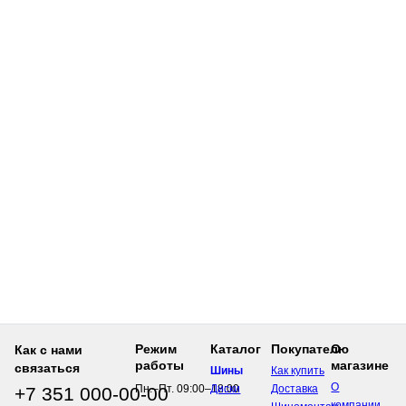
Режим
Каталог
Покупателю
О
Как с нами
работы
магазине
связаться
Шины
Как купить
О
Пн.–Пт.
09:00–18:00
Диски
Доставка
+7 351
000-00-00
компании