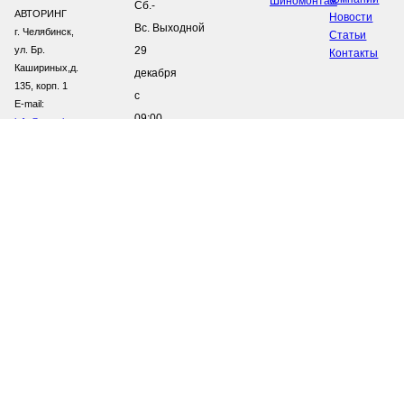
Шиномонтаж
Сб.-
АВТОРИНГ
Новости
Вс. Выходной
г. Челябинск,
Статьи
ул. Бр.
29
Контакты
Кашириных,д.
декабря
135, корп. 1
с
E-mail:
09:00
info@avtoring.com
–
12:00
В
праздничные
дни
работаем
4 и 5
января
С
10:00
–
15:00