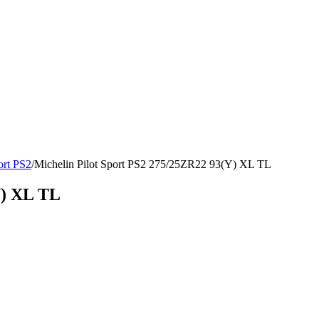
ort PS2
/
Michelin Pilot Sport PS2 275/25ZR22 93(Y) XL TL
Y) XL TL