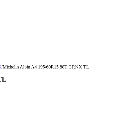
4
/
Michelin Alpin A4 195/60R15 88T GRNX TL
TL