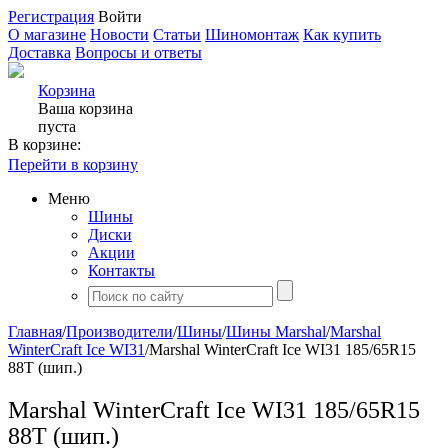
Регистрация
Войти
О магазине
Новости
Статьи
Шиномонтаж
Как купить
Доставка
Вопросы и ответы
Корзина
Ваша корзина
пуста
В корзине:
Перейти в корзину
Меню
Шины
Диски
Акции
Контакты
Главная
/
Производители
/
Шины
/
Шины Marshal
/
Marshal
WinterCraft Ice WI31
/
Marshal WinterCraft Ice WI31 185/65R15
88T (шип.)
Marshal WinterCraft Ice WI31 185/65R15
88T (шип.)