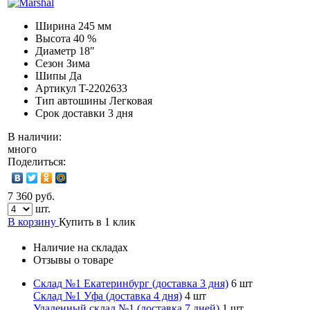
Ширина
245 мм
Высота
40 %
Диаметр
18″
Сезон
Зима
Шипы
Да
Артикул
T-2202633
Тип автошины
Легковая
Срок доставки
3 дня
В наличии:
много
Поделиться:
7 360 руб.
шт.
В корзину
Купить в 1 клик
Наличие на складах
Отзывы о товаре
Склад №1 Екатеринбург (доставка 3 дня)
6 шт
Склад №1 Уфа (доставка 4 дня)
4 шт
Удаленный склад №1 (доставка 7 дней)
1 шт