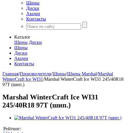
Шины
Диски
Акции
Контакты
Каталог
Шины
Диски
Шины
Диски
Акции
Контакты
Главная
/
Производители
/
Шины
/
Шины Marshal
/
Marshal
WinterCraft Ice WI31
/
Marshal WinterCraft Ice WI31 245/40R18
97T (шип.)
Marshal WinterCraft Ice WI31
245/40R18 97T (шип.)
Рейтинг: