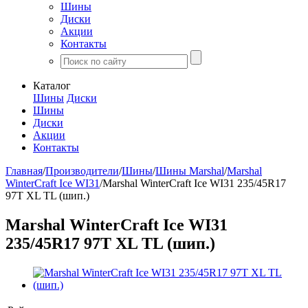
Шины
Диски
Акции
Контакты
Каталог
Шины
Диски
Шины
Диски
Акции
Контакты
Главная
/
Производители
/
Шины
/
Шины Marshal
/
Marshal
WinterCraft Ice WI31
/
Marshal WinterCraft Ice WI31 235/45R17
97T XL TL (шип.)
Marshal WinterCraft Ice WI31
235/45R17 97T XL TL (шип.)