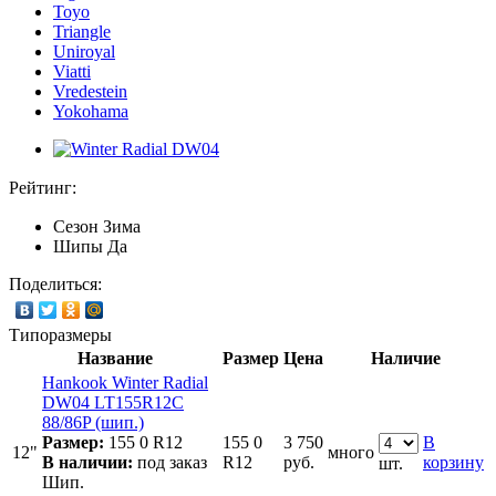
Toyo
Triangle
Uniroyal
Viatti
Vredestein
Yokohama
Рейтинг:
Сезон
Зима
Шипы
Да
Поделиться:
Типоразмеры
Название
Размер
Цена
Наличие
Hankook Winter Radial
DW04 LT155R12C
88/86P (шип.)
Размер:
155 0 R12
155 0
3 750
В
12"
много
В наличии:
под заказ
R12
руб.
корзину
шт.
Шип.