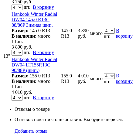
3 750
руб.
шт.
В корзину
Hankook Winter Radial
DW04 145/0 R13C
88/86P Зимняя шип.
Размер:
145 0 R13
145 0
3 890
В
много
В наличии:
много
R13
руб.
корзину
шт.
Шип.
3 890
руб.
шт.
В корзину
13"
Hankook Winter Radial
DW04 LT155R13C
90/88P (шип.)
Размер:
155 0 R13
155 0
4 010
В
много
В наличии:
много
R13
руб.
корзину
шт.
Шип.
4 010
руб.
шт.
В корзину
Отзывы о товаре
Отзывов пока никто не оставил. Вы будете первым.
Добавить отзыв