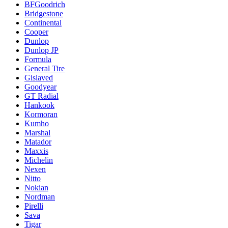
BFGoodrich
Bridgestone
Continental
Cooper
Dunlop
Dunlop JP
Formula
General Tire
Gislaved
Goodyear
GT Radial
Hankook
Kormoran
Kumho
Marshal
Matador
Maxxis
Michelin
Nexen
Nitto
Nokian
Nordman
Pirelli
Sava
Tigar