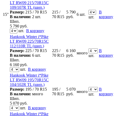
LT RW09 215/70R15C
109/107R TL (шип.)
Размер:
215 / 70 R15
215 /
5 790
В
15"
6 шт.
В наличии:
2 шт.
70 R15
руб.
корзину
шт.
Шип.
5 790
руб.
шт.
В корзину
Hankook Winter i*Pike
LT RW09 225/70R15C
112/110R TL (шип.)
Размер:
225 / 70 R15
225 /
6 160
В
много
В наличии:
6 шт.
70 R15
руб.
корзину
шт.
Шип.
6 160
руб.
шт.
В корзину
Hankook Winter i*Pike
LT RW09 195/70R15C
104/102R TL (шип.)
Размер:
195 / 70 R15
195 /
5 070
В
много
В наличии:
много
70 R15
руб.
корзину
шт.
Шип.
5 070
руб.
шт.
В корзину
Hankook Winter i*Pike