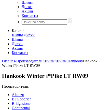
Шины
Диски
Акции
Контакты
Каталог
Шины
Диски
Шины
Диски
Акции
Контакты
Главная
/
Производители
/
Шины
/
Шины Hankook
/
Hankook
Winter i*Pike LT RW09
Hankook Winter i*Pike LT RW09
Производители:
Altenzo
BFGoodrich
Bridgestone
Continental