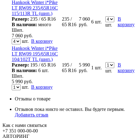
Hankook Winter i*Pike
LT RW09 235/65R16C
115/113R TL (шип.)
Размер:
235 / 65 R16
235 /
7 060
В
6 шт.
В наличии:
много
65 R16
руб.
корзину
шт.
Шип.
7 060
руб.
шт.
В корзину
Hankook Winter i*Pike
LT RW09 195/65R16C
104/102T TL (шип.)
Размер:
195 / 65 R16
195 /
5 990
В
1 шт.
В наличии:
6 шт.
65 R16
руб.
корзину
шт.
Шип.
5 990
руб.
шт.
В корзину
Отзывы о товаре
Отзывов пока никто не оставил. Вы будете первым.
Добавить отзыв
Как с нами связаться
+7 351
000-00-00
АВТОРИНГ