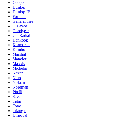
Cooper
Dunlop
Dunlop JP
Formula
General Tire
Gislaved
Goodyear
GT Radial
Hankook
Kormoran
Kumho
Marshal
Matador
Maxxis
Michelin
Nexen
Nitto
Nokian
Nordman
Pirelli
Sava
Tigar
Toyo
Triangle
Uniroyal