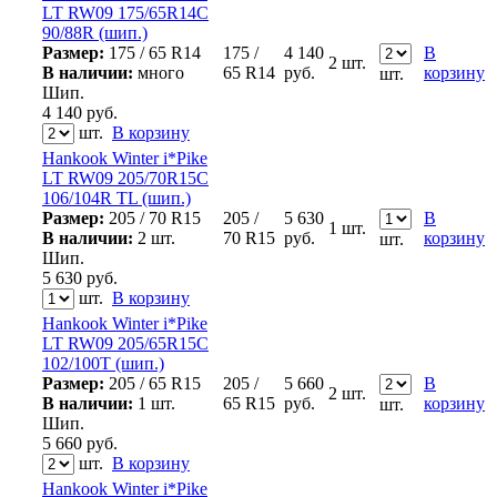
LT RW09 175/65R14C
90/88R (шип.)
Размер:
175 / 65 R14
175 /
4 140
В
2 шт.
В наличии:
много
65 R14
руб.
корзину
шт.
Шип.
4 140
руб.
шт.
В корзину
Hankook Winter i*Pike
LT RW09 205/70R15C
106/104R TL (шип.)
Размер:
205 / 70 R15
205 /
5 630
В
1 шт.
В наличии:
2 шт.
70 R15
руб.
корзину
шт.
Шип.
5 630
руб.
шт.
В корзину
Hankook Winter i*Pike
LT RW09 205/65R15C
102/100T (шип.)
Размер:
205 / 65 R15
205 /
5 660
В
2 шт.
В наличии:
1 шт.
65 R15
руб.
корзину
шт.
Шип.
5 660
руб.
шт.
В корзину
Hankook Winter i*Pike