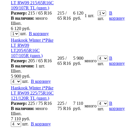
LT RW09 215/65R16C
109/107R TL (шип.)
Размер:
215 / 65 R16
215 /
6 120
В
1 шт.
В наличии:
много
65 R16
руб.
корзину
шт.
Шип.
6 120
руб.
шт.
В корзину
Hankook Winter i*Pike
LT RW09
LT205/65R16C
107/105R (шип.)
205 /
5 900
В
Размер:
205 / 65 R16
много
65 R16
руб.
корзину
шт.
В наличии:
1 шт.
Шип.
5 900
руб.
шт.
В корзину
Hankook Winter i*Pike
LT RW09 225/75R16C
121/120R TL (шип.)
Размер:
225 / 75 R16
225 /
7 110
В
много
В наличии:
много
75 R16
руб.
корзину
шт.
Шип.
7 110
руб.
шт.
В корзину