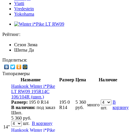
Viatti
Vredestein
Yokohama
Рейтинг:
Сезон
Зима
Шипы
Да
Поделиться:
Типоразмеры
Название
Размер
Цена
Наличие
Hankook Winter i*Pike
LT RW09 195R14C
106/104R (шип.)
Размер:
195 0 R14
195 0
5 360
В
много
В наличии:
под заказ
R14
руб.
корзину
шт.
Шип.
5 360
руб.
шт.
В корзину
14"
Hankook Winter i*Pike