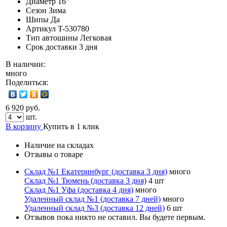
Диаметр
16″
Сезон
Зима
Шипы
Да
Артикул
T-530780
Тип автошины
Легковая
Срок доставки
3 дня
В наличии:
много
Поделиться:
6 920 руб.
шт.
В корзину
Купить в 1 клик
Наличие на складах
Отзывы о товаре
Склад №1 Екатеринбург (доставка 3 дня)
много
Склад №1 Тюмень (доставка 3 дня)
4 шт
Склад №1 Уфа (доставка 4 дня)
много
Удаленный склад №1 (доставка 7 дней)
много
Удаленный склад №3 (доставка 12 дней)
6 шт
Отзывов пока никто не оставил. Вы будете первым.